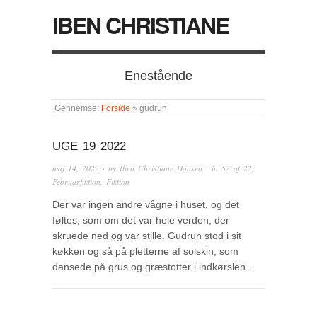
IBEN CHRISTIANE
Enestående
Gennemse:
Forside
»
gudrun
UGE 19 2022
maj 14, 2022
· by
Iben Christiane Hansen
· in
52 af 22
,
Februarfiktion
,
Fiktion
Der var ingen andre vågne i huset, og det
føltes, som om det var hele verden, der
skruede ned og var stille. Gudrun stod i sit
køkken og så på pletterne af solskin, som
dansede på grus og græstotter i indkørslen…