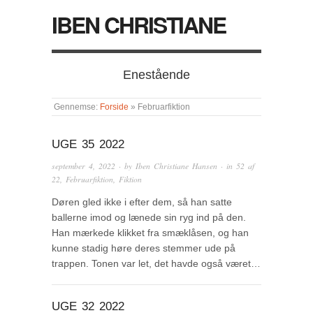
IBEN CHRISTIANE
Enestående
Gennemse:
Forside
»
Februarfiktion
UGE 35 2022
september 4, 2022
· by
Iben Christiane Hansen
· in
52 af
22
,
Februarfiktion
,
Fiktion
Døren gled ikke i efter dem, så han satte
ballerne imod og lænede sin ryg ind på den.
Han mærkede klikket fra smæklåsen, og han
kunne stadig høre deres stemmer ude på
trappen. Tonen var let, det havde også været…
UGE 32 2022