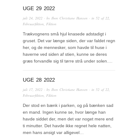
UGE 29 2022
juli 24, 2022
· by
Iben Christiane Hansen
· in
52 af 22
,
Februarfiktion
,
Fiktion
Trækvognens små hjul knasede adstadigt i
gruset. Det var længe siden, der var faldet regn
her, og de mennesker, som havde til huse i
haverne ved siden af stien, kunne se deres
græs forvandle sig til tørre strå under solen….
UGE 28 2022
juli 17, 2022
· by
Iben Christiane Hansen
· in
52 af 22
,
Februarfiktion
,
Fiktion
Der stod en bænk i parken, og på bænken sad
en mand. Ingen kunne se, hvor længe han
havde siddet der, men det var noget mere end
ti minutter. Det havde ikke regnet hele natten,
men hans ansigt var alligevel…