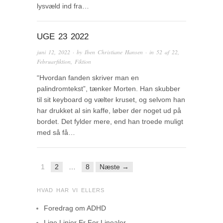
lysvæld ind fra…
UGE 23 2022
juni 12, 2022
· by
Iben Christiane Hansen
· in
52 af 22
,
Februarfiktion
,
Fiktion
“Hvordan fanden skriver man en
palindromtekst”, tænker Morten. Han skubber
til sit keyboard og vælter kruset, og selvom han
har drukket al sin kaffe, løber der noget ud på
bordet. Det fylder mere, end han troede muligt
med så få…
1
2
…
8
Næste →
HVAD HAR VI ELLERS
Foredrag om ADHD
Lige Linjer Er For Linealer