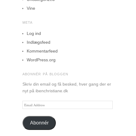
Vine
META
Log ind
Indlægsfeed
Kommentarfeed
WordPress.org
ABONNÉR PÅ BLOGGEN
Skriv din email og få besked, hver gang der er
nyt på ibenchristiane.dk
Email
Address
Abonnér