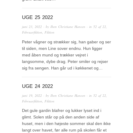
UGE 25 2022
juni 23, 2022
· by
Iben Christiane Hansen
· in
52 af 22
,
Februarfiktion
,
Fiktion
Peter vågner og strækker sig, han gaber og ser
til siden, men Line sover endnu. Hun ligger
med åben mund og trækker vejret i
langsomme, dybe drag. Peter smiler og rejser
sig fra sengen. Han går ud i køkkenet og…
UGE 24 2022
juni 19, 2022
· by
Iben Christiane Hansen
· in
52 af 22
,
Februarfiktion
,
Fiktion
Det gule gardin blafrer og lukker lyset ind i
glimt. Solen står op på den anden side af
huset, men i den højeste sommer skal den ikke
langt over havet, før alle rum på skolen får et