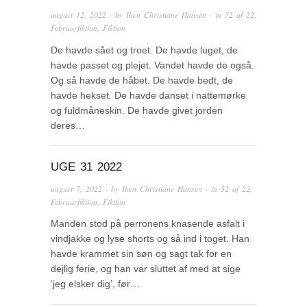
august 12, 2022
· by
Iben Christiane Hansen
· in
52 af 22
,
Februarfiktion
,
Fiktion
De havde sået og troet. De havde luget, de
havde passet og plejet. Vandet havde de også.
Og så havde de håbet. De havde bedt, de
havde hekset. De havde danset i nattemørke
og fuldmåneskin. De havde givet jorden
deres…
UGE 31 2022
august 7, 2022
· by
Iben Christiane Hansen
· in
52 af 22
,
Februarfiktion
,
Fiktion
Manden stod på perronens knasende asfalt i
vindjakke og lyse shorts og så ind i toget. Han
havde krammet sin søn og sagt tak for en
dejlig ferie, og han var sluttet af med at sige
‘jeg elsker dig’, før…