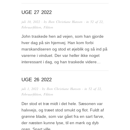
UGE 27 2022
juli 10, 2022
· by
Iben Christiane Hansen
· in
52 af 22
,
Februarfiktion
,
Fiktion
John traskede hen ad vejen, som han gjorde
hver dag på sin hjemvej. Han kom forbi
marskandiseren og stod et øjeblik og så ind på
varerne i vinduet. Der var heller ikke noget
interessant i dag, og han traskede videre…
UGE 26 2022
juli 1, 2022
· by
Iben Christiane Hansen
· in
52 af 22
,
Februarfiktion
,
Fiktion
Der stod et træ midt i det hele. Sæsonen var
halvvejs, og træet stod smukt og flot. Fuldt af
grønne blade, som var gået fra en sart farve,
der næsten kunne lyse, til en mørk og dyb
grøn. Snart ville…