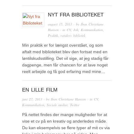
NYT FRA BIBLIOTEKET
august 15, 2013
· by
Iben Christiane
Hansen
· in
CV
,
Job
,
Kommunikation
,
Praktik
,
randers bibliotek
Min praktik er for længst overstået, og som
aftalt med biblioteket blev den fortsat med en
løntilskudsstilling. Det vil sige, at jeg stadig får
dagpenge, men får chancen for at lave noget
reelt arbejde og få god erfaring med mine…
EN LILLE FILM
juni 27, 2013
· by
Iben Christiane Hansen
· in
CV
,
Kommunikation
,
Sociale medier
,
Twitter
På nettet findes der mange muligheder for at
vise et cv på en kreativ og anderledes måde.
Du kan eksempelvis se flere typer af mit cv via