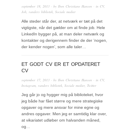
september 18, 2013
· by
Iben Christiane Hansen
· in
CV
,
Job
,
randers bibliotek
,
Sociale medier
Alle steder står der, at netværk er tæt på det
vigtigste, når det gælder om at finde job. Hele
LinkedIn bygger på, at man deler netværk og
kontakter og derigennem finder de der ‘nogen,
der kender nogen’, som alle taler…
ET GODT CV ER ET OPDATERET
CV
september 17, 2013
· by
Iben Christiane Hansen
· in
CV
,
Instagram
,
randers bibliotek
,
Sociale medier
,
Twitter
Jeg går jo og hygger mig på biblioteket, hvor
jeg både har fået større og mere strategiske
opgaver og mere ansvar for mine egne og
andres opgaver. Men jeg er samtidig klar over,
at vikariatet udløber om halvanden måned,
og…