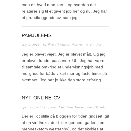
man er, hvad man kan – og hvordan det
relaterer sig til et givent job her og nu. Jeg har
et grundlæggende cv, som jeg…
PAMJULEFIS
maj 8, 2013
· by
Iben Christiane Hansen
· in
CV
,
Job
Jeg er blevet vejet. Jeg er blevet målt. Og jeg
er blevet fundet passende. Uh. Jeg har været
til samtale omkring et undervisningsjob med
mulighed for både vikartimer og faste timer på
skemaet. Jeg har jo ikke den store erfaring…
NYT ONLINE CV
april 23, 2013
· by
Iben Christiane Hansen
· in
CV
,
Job
Der er lidt stille på bloggen for tiden (indsæt .gif
af en vindheks, der triller gennem gaden i en
mennesketom westernby), og det skyldes at