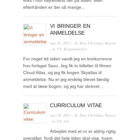
links i min højremenu her på siden. Men
efterhånden er der så mange…
VI BRINGER EN
ANMELDELSE
maj 31, 2013
· by
Iben Christiane Hansen
· in
CV
,
Kommunikation
For noget tid siden vandt jeg en konkurrence
hos forlaget Saxo. Jeg fik to billetter til filmen
Cloud Atlas, og jeg fik bogen Skyatlas til
anmeldelse. Nu er jeg endelig blevet færdig
med at læse bogen, og jeg har skrevet…
CURRICULUM VITAE
maj 30, 2013
· by
Iben Christiane Hansen
· in
CV
,
Job
Arbejdet med et cv er aldrig rigtig
overstået, fordi det hele tiden skal vise, hvem