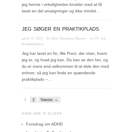
jeg henne i virkeligheden knokler med at få
lavet en del ansøgninger og ikke mindst…
JEG SØGER EN PRAKTIKPLADS
april 15, 2013
· by
Iben Christiane Hansen
· in
CV
,
Job
,
Kommunikation
Jeg har lavet en fin, lille Prezi, der viser, hvem
jeg er, og hvad jeg kan. Du kan se den her, og
du er mere end velkommen til at dele den med
enhver, så jeg kan finde en spændende
praktikplads –…
1
2
Næste →
HVAD HAR VI ELLERS
Foredrag om ADHD