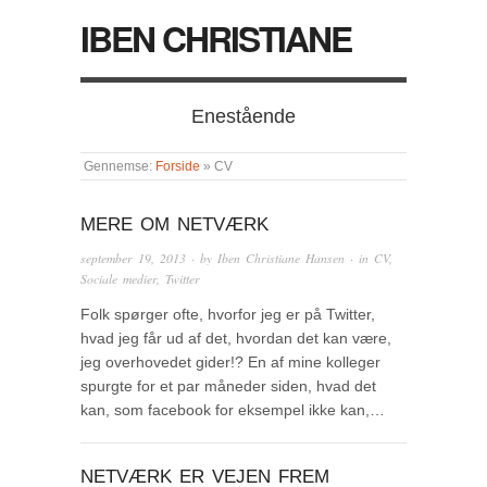
IBEN CHRISTIANE
Enestående
Gennemse:
Forside
»
CV
MERE OM NETVÆRK
september 19, 2013
· by
Iben Christiane Hansen
· in
CV
,
Sociale medier
,
Twitter
Folk spørger ofte, hvorfor jeg er på Twitter,
hvad jeg får ud af det, hvordan det kan være,
jeg overhovedet gider!? En af mine kolleger
spurgte for et par måneder siden, hvad det
kan, som facebook for eksempel ikke kan,…
NETVÆRK ER VEJEN FREM