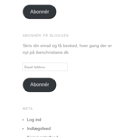
Abonnér
ABONNÉR PÅ BLOGGEN
Skriv din email og få besked, hver gang der er
nyt på ibenchristiane.dk
Email
Address
Abonnér
META
Log ind
Indlægsfeed