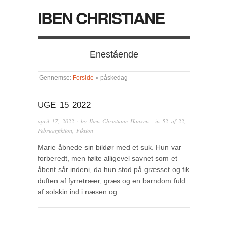
IBEN CHRISTIANE
Enestående
Gennemse:
Forside
»
påskedag
UGE 15 2022
april 17, 2022
· by
Iben Christiane Hansen
· in
52 af 22
,
Februarfiktion
,
Fiktion
Marie åbnede sin bildør med et suk. Hun var
forberedt, men følte alligevel savnet som et
åbent sår indeni, da hun stod på græsset og fik
duften af fyrretræer, græs og en barndom fuld
af solskin ind i næsen og…