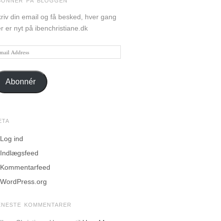
BONNÉR PÅ BLOGGEN
riv din email og få besked, hver gang
r er nyt på ibenchristiane.dk
ail
dress
Abonnér
ETA
Log ind
Indlægsfeed
Kommentarfeed
WordPress.org
ENESTE KOMMENTARER