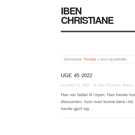
IBEN
CHRISTIANE
Gennemse:
Forside
»
sovs og kartofler
UGE 45 2022
november 13, 2022
· by
Iben Christiane Hansen
Han var faldet til i byen. Han havde hu
discounten, hvor man kunne køre i bil,
havde gjort sig…