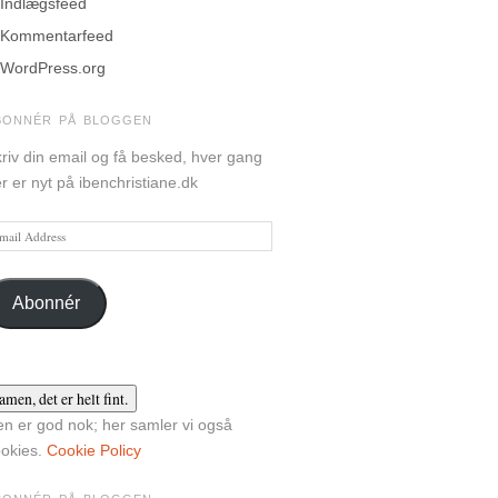
Indlægsfeed
Kommentarfeed
WordPress.org
BONNÉR PÅ BLOGGEN
riv din email og få besked, hver gang
r er nyt på ibenchristiane.dk
ail
dress
Abonnér
n er god nok; her samler vi også
okies.
Cookie Policy