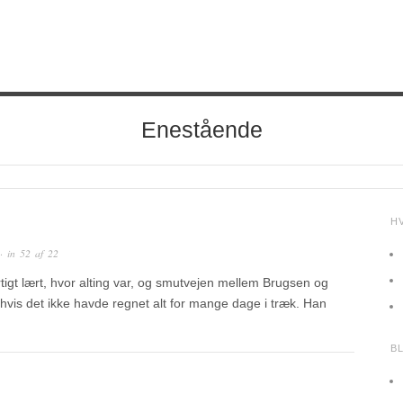
Enestående
H
· in
52 af 22
rtigt lært, hvor alting var, og smutvejen mellem Brugsen og
 hvis det ikke havde regnet alt for mange dage i træk. Han
B