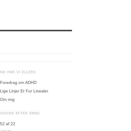
VAD HAR VI ELLERS
Foredrag om ADHD
Lige Linjer Er For Linealer
Om mig
LOGGEN EFTER EMNE
52 af 22