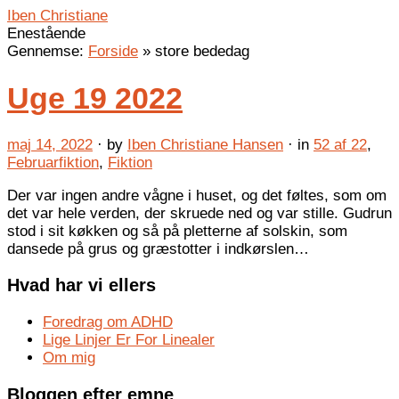
Iben Christiane
Enestående
Gennemse:
Forside
»
store bededag
Uge 19 2022
maj 14, 2022
· by
Iben Christiane Hansen
· in
52 af 22
,
Februarfiktion
,
Fiktion
Der var ingen andre vågne i huset, og det føltes, som om
det var hele verden, der skruede ned og var stille. Gudrun
stod i sit køkken og så på pletterne af solskin, som
dansede på grus og græstotter i indkørslen…
Hvad har vi ellers
Foredrag om ADHD
Lige Linjer Er For Linealer
Om mig
Bloggen efter emne