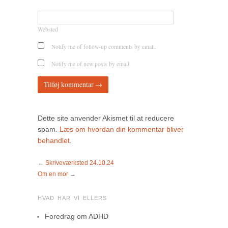
Websted
Notify me of follow-up comments by email.
Notify me of new posts by email.
Dette site anvender Akismet til at reducere
spam.
Læs om hvordan din kommentar bliver
behandlet
.
←
Skriveværksted 24.10.24
Om en mor
→
HVAD HAR VI ELLERS
Foredrag om ADHD