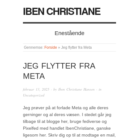
IBEN CHRISTIANE
Enestående
Gennemse:
Forside
»
Jeg flytter fra Meta
JEG FLYTTER FRA
META
februar 13, 2025
· by
Iben Christiane Hansen
· in
Uncategorized
Jeg prøver på at forlade Meta og alle deres
gerninger og al deres væsen. I stedet går jeg
tilbage til at blogge her, bruge fediverse og
Pixelfed med handlet IbenChristiane, ganske
ligesom her. Skriv dig op til at modtage en mail,