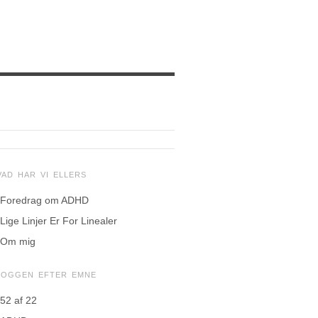
VAD HAR VI ELLERS
Foredrag om ADHD
Lige Linjer Er For Linealer
Om mig
LOGGEN EFTER EMNE
52 af 22