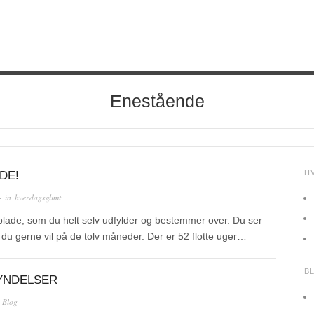
Enestående
H
DE!
· in
hverdagsglimt
 plade, som du helt selv udfylder og bestemmer over. Du ser
du gerne vil på de tolv måneder. Der er 52 flotte uger…
B
YNDELSER
n
Blog