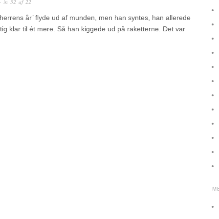
· in
52 af 22
errens år’ flyde ud af munden, men han syntes, han allerede
tig klar til ét mere. Så han kiggede ud på raketterne. Det var
M