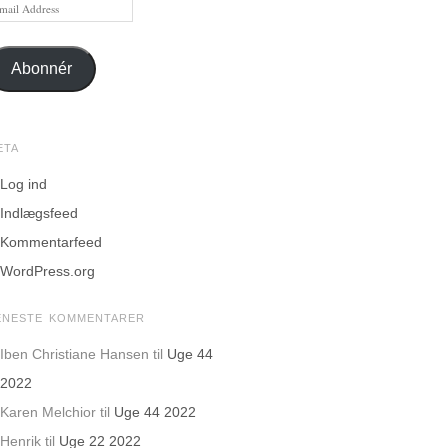
ail
dress
Abonnér
ETA
Log ind
Indlægsfeed
Kommentarfeed
WordPress.org
ENESTE KOMMENTARER
Iben Christiane Hansen
til
Uge 44
2022
Karen Melchior
til
Uge 44 2022
Henrik
til
Uge 22 2022