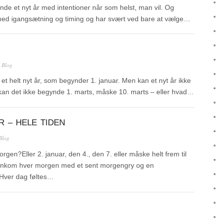
nde et nyt år med intentioner når som helst, man vil. Og
e med igangsætning og timing og har svært ved bare at vælge…
n
Blog
 et helt nyt år, som begynder 1. januar. Men kan et nyt år ikke
 kan det ikke begynde 1. marts, måske 10. marts – eller hvad…
 – HELE TIDEN
Blog
en?Eller 2. januar, den 4., den 7. eller måske helt frem til
 ankom hver morgen med et sent morgengry og en
 Hver dag føltes…