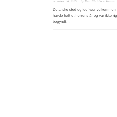
december 30, 2022
· by
Iben Christiane Hansen
De andre stod og lod ‘vær velkommen h
havde haft et herrens år og var ikke rig
begyndt…