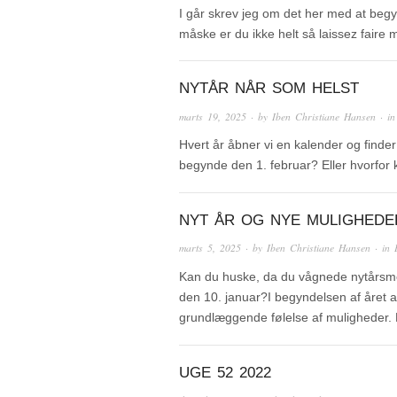
I går skrev jeg om det her med at begy
måske er du ikke helt så laissez fair
NYTÅR NÅR SOM HELST
marts 19, 2025
· by
Iben Christiane Hansen
· i
Hvert år åbner vi en kalender og finder
begynde den 1. februar? Eller hvorfor
NYT ÅR OG NYE MULIGHEDER
marts 5, 2025
· by
Iben Christiane Hansen
· in
Kan du huske, da du vågnede nytårsmorg
den 10. januar?I begyndelsen af året
grundlæggende følelse af muligheder.
UGE 52 2022