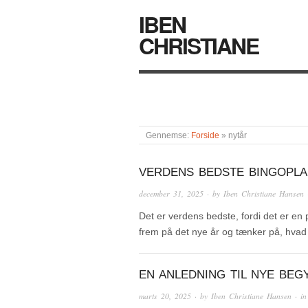
IBEN
CHRISTIANE
Gennemse:
Forside
»
nytår
VERDENS BEDSTE BINGOPLA
december 31, 2025
· by
Iben Christiane Hansen
Det er verdens bedste, fordi det er en
frem på det nye år og tænker på, hvad 
EN ANLEDNING TIL NYE BEG
marts 20, 2025
· by
Iben Christiane Hansen
· i