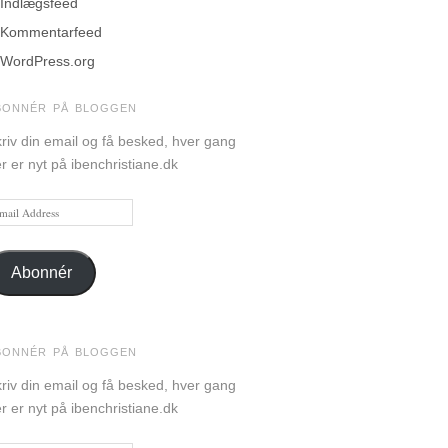
Indlægsfeed
Kommentarfeed
WordPress.org
BONNÉR PÅ BLOGGEN
riv din email og få besked, hver gang
r er nyt på ibenchristiane.dk
ail
dress
Abonnér
BONNÉR PÅ BLOGGEN
riv din email og få besked, hver gang
r er nyt på ibenchristiane.dk