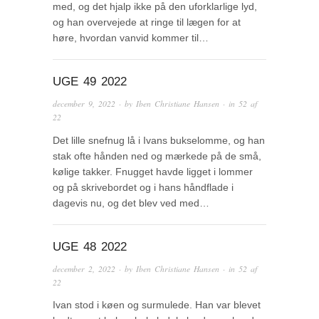
med, og det hjalp ikke på den uforklarlige lyd,
og han overvejede at ringe til lægen for at
høre, hvordan vanvid kommer til…
UGE 49 2022
december 9, 2022
· by
Iben Christiane Hansen
· in
52 af
22
Det lille snefnug lå i Ivans bukselomme, og han
stak ofte hånden ned og mærkede på de små,
kølige takker. Fnugget havde ligget i lommer
og på skrivebordet og i hans håndflade i
dagevis nu, og det blev ved med…
UGE 48 2022
december 2, 2022
· by
Iben Christiane Hansen
· in
52 af
22
Ivan stod i køen og surmulede. Han var blevet