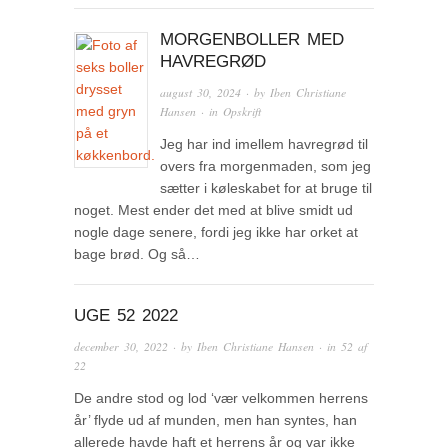
MORGENBOLLER MED
HAVREGRØD
august 30, 2024
· by
Iben Christiane
Hansen
· in
Opskrift
Jeg har ind imellem havregrød til
overs fra morgenmaden, som jeg
sætter i køleskabet for at bruge til
noget. Mest ender det med at blive smidt ud
nogle dage senere, fordi jeg ikke har orket at
bage brød. Og så…
UGE 52 2022
december 30, 2022
· by
Iben Christiane Hansen
· in
52 af
22
De andre stod og lod ‘vær velkommen herrens
år’ flyde ud af munden, men han syntes, han
allerede havde haft et herrens år og var ikke