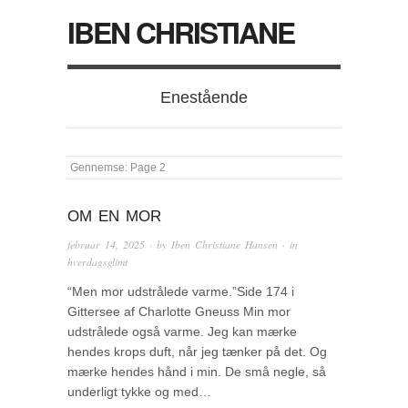
IBEN CHRISTIANE
Enestående
Gennemse:
Page 2
OM EN MOR
februar 14, 2025
· by
Iben Christiane Hansen
· in
hverdagsglimt
“Men mor udstrålede varme.”Side 174 i
Gittersee af Charlotte Gneuss Min mor
udstrålede også varme. Jeg kan mærke
hendes krops duft, når jeg tænker på det. Og
mærke hendes hånd i min. De små negle, så
underligt tykke og med…