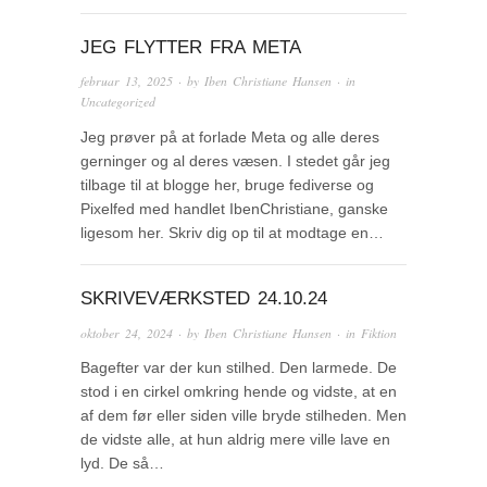
JEG FLYTTER FRA META
februar 13, 2025
· by
Iben Christiane Hansen
· in
Uncategorized
Jeg prøver på at forlade Meta og alle deres
gerninger og al deres væsen. I stedet går jeg
tilbage til at blogge her, bruge fediverse og
Pixelfed med handlet IbenChristiane, ganske
ligesom her. Skriv dig op til at modtage en…
SKRIVEVÆRKSTED 24.10.24
oktober 24, 2024
· by
Iben Christiane Hansen
· in
Fiktion
Bagefter var der kun stilhed. Den larmede. De
stod i en cirkel omkring hende og vidste, at en
af dem før eller siden ville bryde stilheden. Men
de vidste alle, at hun aldrig mere ville lave en
lyd. De så…