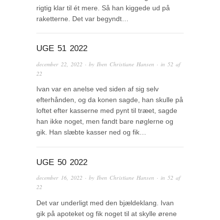
rigtig klar til ét mere. Så han kiggede ud på
raketterne. Det var begyndt…
UGE 51 2022
december 22, 2022
· by
Iben Christiane Hansen
· in
52 af
22
Ivan var en anelse ved siden af sig selv
efterhånden, og da konen sagde, han skulle på
loftet efter kasserne med pynt til træet, sagde
han ikke noget, men fandt bare nøglerne og
gik. Han slæbte kasser ned og fik…
UGE 50 2022
december 16, 2022
· by
Iben Christiane Hansen
· in
52 af
22
Det var underligt med den bjældeklang. Ivan
gik på apoteket og fik noget til at skylle ørene