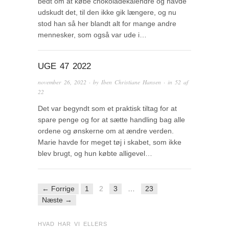
bedt om at købe chokoladekalendre og havde
udskudt det, til den ikke gik længere, og nu
stod han så her blandt alt for mange andre
mennesker, som også var ude i…
UGE 47 2022
november 26, 2022
· by
Iben Christiane Hansen
· in
52 af
22
Det var begyndt som et praktisk tiltag for at
spare penge og for at sætte handling bag alle
ordene og ønskerne om at ændre verden.
Marie havde for meget tøj i skabet, som ikke
blev brugt, og hun købte alligevel…
← Forrige
1
2
3
…
23
Næste →
HVAD HAR VI ELLERS